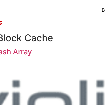
B
Block Cache
lash Array