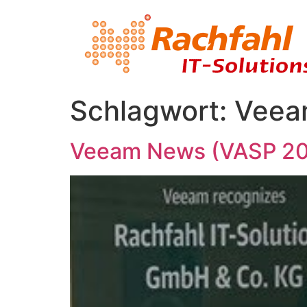
Schlagwort:
Veea
Veeam News (VASP 20