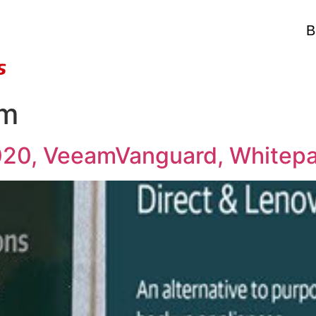
B
m
20, VeeamVanguard, Whitepa