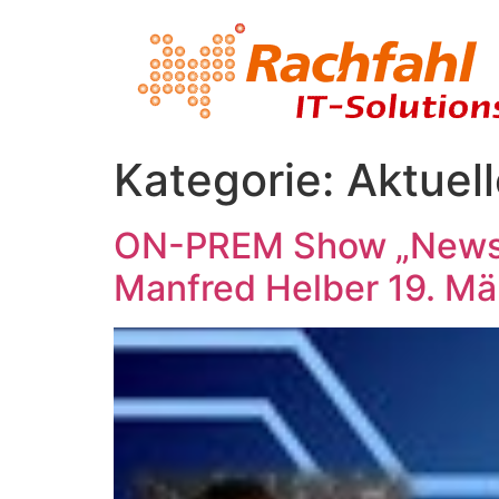
Kategorie:
Aktuel
ON-PREM Show „News vo
Manfred Helber 19. Mä