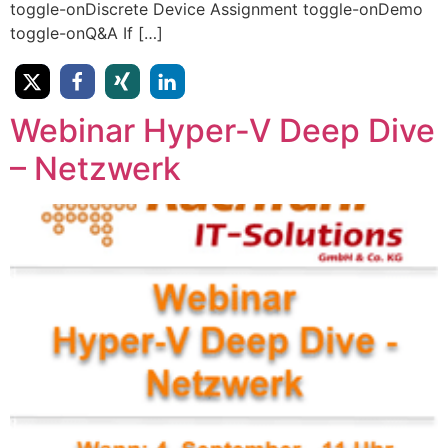
toggle-on​Discrete Device Assignment toggle-on​Demo
toggle-on​Q&A If […]
Webinar Hyper-V Deep Dive
– Netzwerk