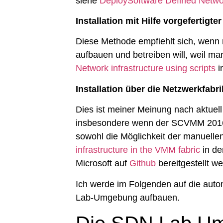
siehe
DeploySoftware Defined Netwo
Installation mit Hilfe vorgefertigt
Diese Methode empfiehlt sich, we
aufbauen und betreiben will, weil 
Network infrastructure using scripts
i
Installation über die Netzwerkfa
Dies ist meiner Meinung nach aktuel
insbesondere wenn der SCVMM 2016 s
sowohl die Möglichkeit der manuellen
infrastructure in the VMM fabric
in de
Microsoft auf
Github
bereitgestellt w
Ich werde im Folgenden auf die auto
Lab-Umgebung aufbauen.