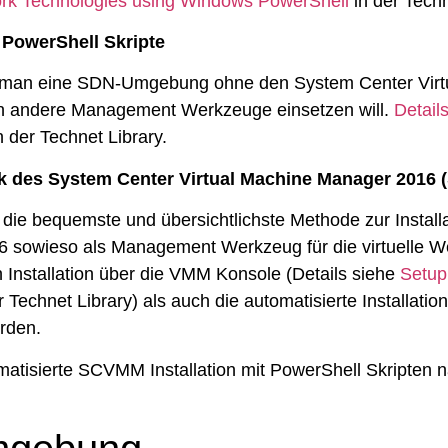
rk Technologies using Windows PowerShell
in der Techn
er PowerShell Skripte
nn man eine SDN-Umgebung ohne den System Center Vi
man andere Management Werkzeuge einsetzen will.
Detail
n der Technet Library.
brik des System Center Virtual Machine Manager 201
l die bequemste und übersichtlichste Methode zur Insta
owieso als Management Werkzeug für die virtuelle Wel
 Installation über die VMM Konsole (Details siehe
Setup
r Technet Library) als auch die automatisierte Installatio
erden.
matisierte SCVMM Installation mit PowerShell Skripten 