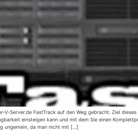
V-Server.de FastTrack auf den Weg gebracht. Ziel dieses F
gbarkeit einsteigen kann und mit dem Sie einen Komplettpre
g ungemein, da man nicht mit […]