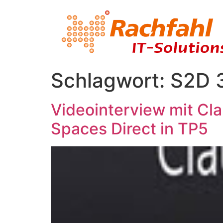
Schlagwort:
S2D 
Videointerview mit Cl
Spaces Direct in TP5