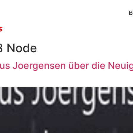
B
3 Node
aus Joergensen über die Neuig