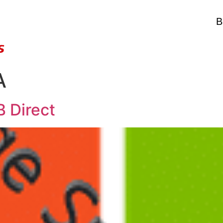
B
A
B Direct