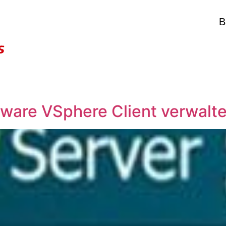
B
ware VSphere Client verwalt