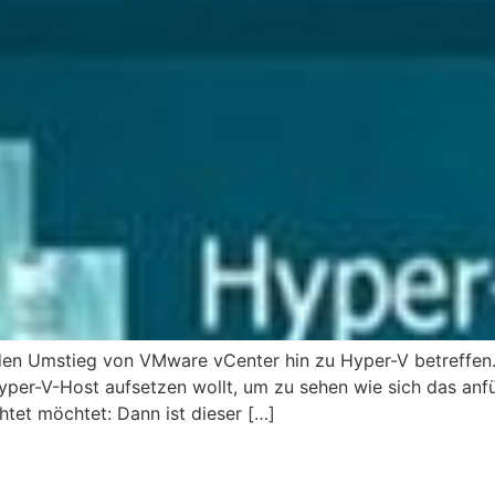
 den Umstieg von VMware vCenter hin zu Hyper-V betreffen.
yper-V-Host aufsetzen wollt, um zu sehen wie sich das anfü
tet möchtet: Dann ist dieser […]