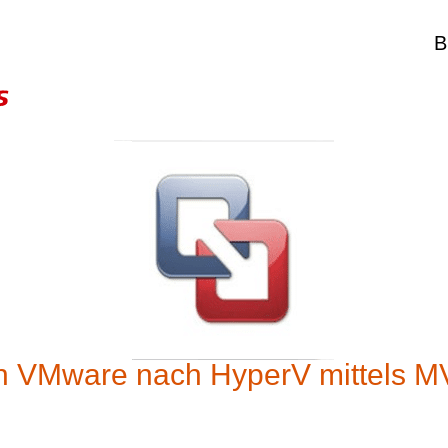
B
n VMware nach HyperV mittels MV